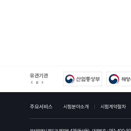
유관기관
정
지
주요서비스
시험분야소개
시험계약절차
부산광역시 영도구 해양로 435(동삼동)
대표번호 : 051-400-5