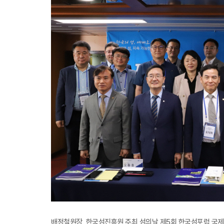
배정철원장, 한국섬진흥원 주최 섬의날 제5회 한국섬포럼 국