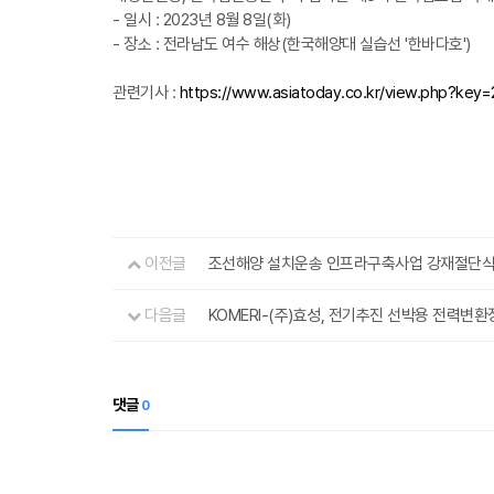
- 일시 : 2023년 8월 8일(화)
- 장소 : 전라남도 여수 해상(한국해양대 실습선 '한바다호')
관련기사 :
https://www.asiatoday.co.kr/view.php?ke
이전글
조선해양 설치운송 인프라구축사업 강재절단식(
다음글
KOMERI-(주)효성, 전기추진 선박용 전력변
댓글
0