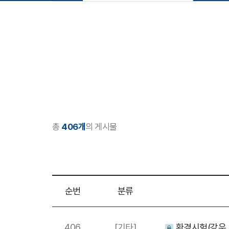
총
406개
의 게시물
순번
분류
406
[기타]
환경시험(강우, 