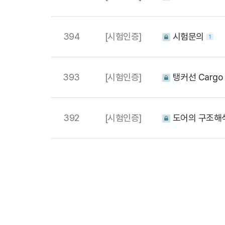
394
[시험인증]
시험문의
1
393
[시험인증]
탱커선 Cargo 
392
[시험인증]
도어의 구조해석
다음
맨끝