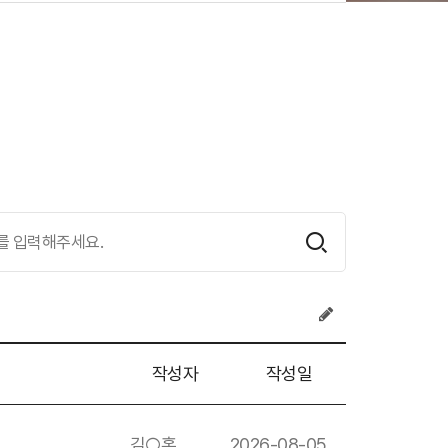
작성자
작성일
김○홍
2026-08-05