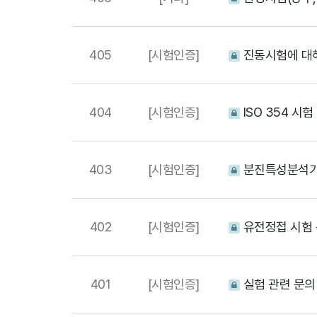
405
[시험인증]
진동시험에 대해
404
[시험인증]
ISO 354 시
403
[시험인증]
분진특성분석기
402
[시험인증]
유전정접 시험
401
[시험인증]
실험 관련 문의[IM