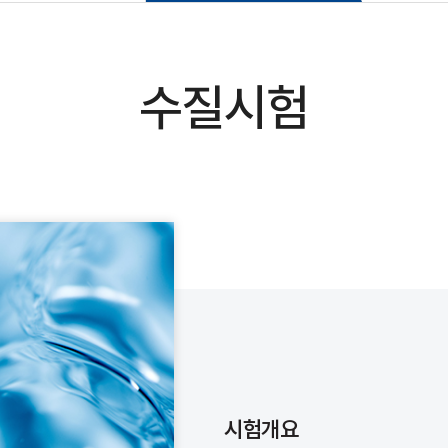
수질시험
시험개요