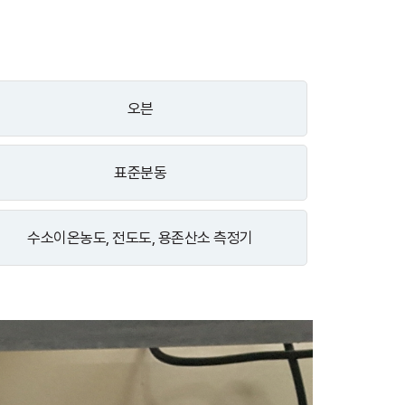
오븐
표준분동
수소이온농도, 전도도, 용존산소 측정기