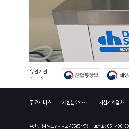
유관기관
정
지
주요서비스
시험분야소개
시험계약절차
부산광역시 영도구 해양로 435(동삼동)
대표번호 : 051-400-5