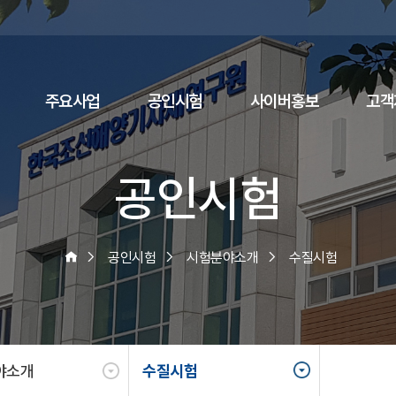
주요사업
공인시험
사이버홍보
고객
공인시험
공인시험
시험분야소개
수질시험
야소개
수질시험