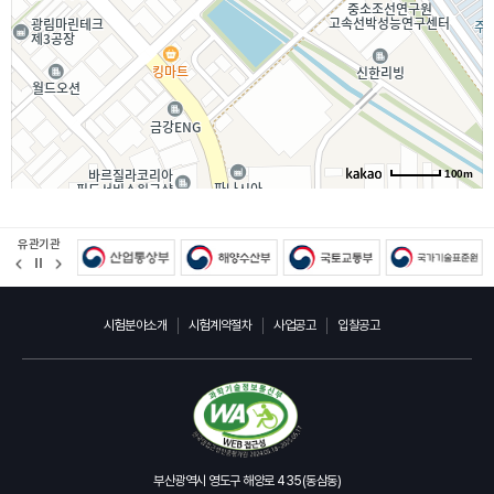
100m
유관기관
정
지
시험분야소개
시험계약절차
사업공고
입찰공고
부산광역시 영도구 해양로 435(동삼동)