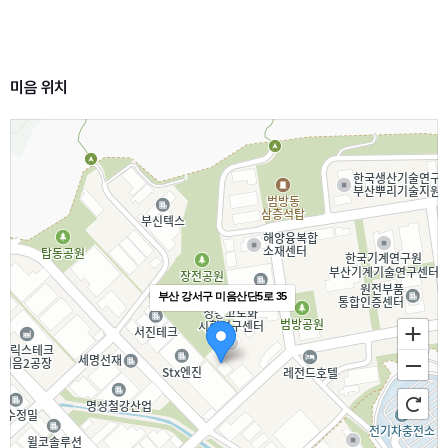
미음 위치
부산 강서구 미음산단5로 35