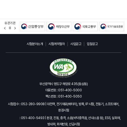
유관기관
정
지
시험분야소개
시험계약절차
사업공고
입찰공고
부산광역시 영도구 해양로 435(동삼동)
대표번호 : 051-400-5000
팩스번호 : 051-400-5050
시험접수 : 052-280-9908 | 대전력, 전기재료(배터리), 방폭, IP 시험, 전동기, 소프트웨어,
환경시험
: 051-400-5493 | 환경, 진동, 충격, 소음(바닥충격음, 선내소음 등), ESS, 실화재,
방내화, 화재반응, 선급시험