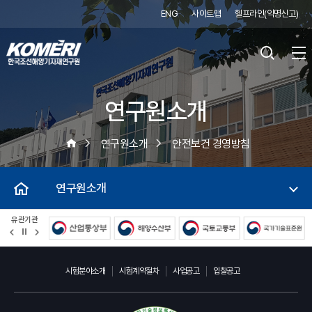
ENG
사이트맵
헬프라인(익명신고)
연구원소개
연구원소개
안전보건 경영방침
연구원소개
유관기관
정
지
시험분야소개
시험계약절차
사업공고
입찰공고