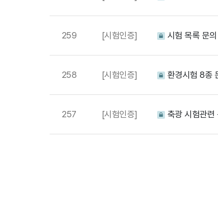
259
[시험인증]
시험 목록 문의
258
[시험인증]
환경시험 8종
257
[시험인증]
축광 시험관련
다음
맨끝