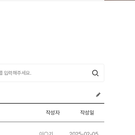
작성자
작성일
이○기
2025-02-05