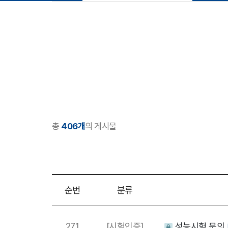
총
406개
의 게시물
순번
분류
271
[시험인증]
성능시험 문의