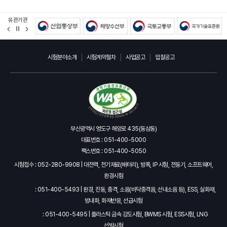
유관기관
정
지
시험분야소개
시험계약절차
사업공고
입찰공고
부산광역시 영도구 해양로 435(동삼동)
대표번호 : 051-400-5000
팩스번호 : 051-400-5050
시험접수 : 052-280-9908 | 대전력, 전기재료(배터리), 방폭, IP 시험, 전동기, 소프트웨어,
환경시험
: 051-400-5493 | 환경, 진동, 충격, 소음(바닥충격음, 선내소음 등), ESS, 실화재,
방내화, 화재반응, 선급시험
: 051-400-5495 | 플라스틱 금속 강도시험, BWMS 시험, ESS시험, LNG
선박시험