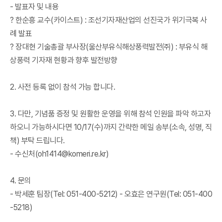
- 발표자 및 내용
? 한순흥 교수(카이스트) : 조선기자재산업의 선진국가 위기극복 사
례 발표
? 장대현 기술총괄 부사장(울산부유식해상풍력발전㈜) : 부유식 해
상풍력 기자재 현황과 향후 발전방향
2. 사전 등록 없이 참석 가능 합니다.
3. 다만, 기념품 증정 및 원활한 운영을 위해 참석 인원을 파악 하고자
하오니 가능하시다면 10/17(수)까지 간략한 메일 송부(소속, 성명, 직
책) 부탁 드립니다.
- 수신처(oh1414@komeri.re.kr)
4. 문의
- 박세훈 팀장(Tel: 051-400-5212) - 오효은 연구원(Tel: 051-400
-5218)